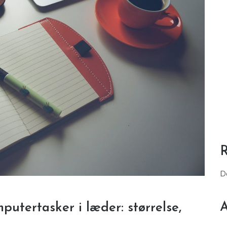
D
A
putertasker i læder: størrelse,