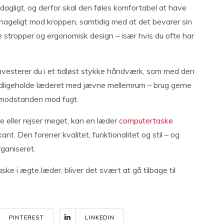
agligt, og derfor skal den føles komfortabel at have
behageligt mod kroppen, samtidig med at det bevarer sin
 stropper og ergonomisk design – især hvis du ofte har
investerer du i et tidløst stykke håndværk, som med den
 vedligeholde læderet med jævne mellemrum – brug gerne
 modstanden mod fugt.
e eller rejser meget, kan en læder
computertaske
nt. Den forener kvalitet, funktionalitet og stil – og
rganiseret.
ke i ægte læder, bliver det svært at gå tilbage til
PINTEREST
LINKEDIN