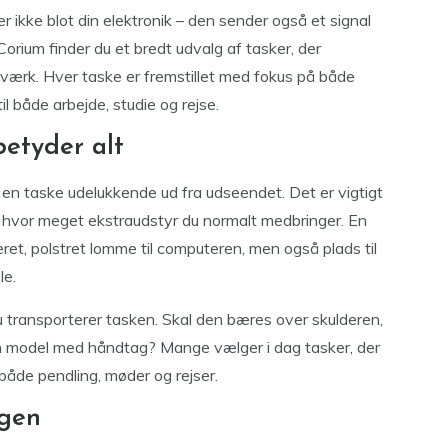
r ikke blot din elektronik – den sender også et signal
orium finder du et bredt udvalg af tasker, der
ærk. Hver taske er fremstillet med fokus på både
il både arbejde, studie og rejse.
betyder alt
e en taske udelukkende ud fra udseendet. Det er vigtigt
og hvor meget ekstraudstyr du normalt medbringer. En
et, polstret lomme til computeren, men også plads til
le.
 transporterer tasken. Skal den bæres over skulderen,
n model med håndtag? Mange vælger i dag tasker, der
både pendling, møder og rejser.
agen