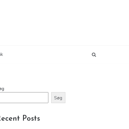
ik
øg
Søg
ecent Posts