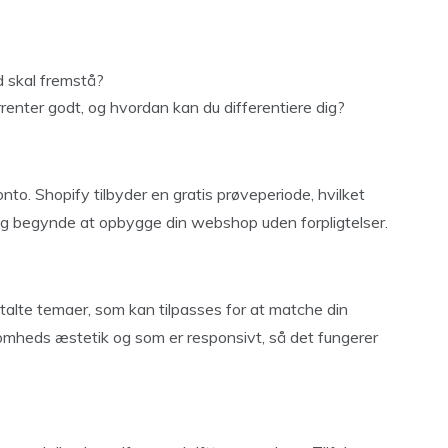
d skal fremstå?
enter godt, og hvordan kan du differentiere dig?
nto. Shopify tilbyder en gratis prøveperiode, hvilket
 og begynde at opbygge din webshop uden forpligtelser.
etalte temaer, som kan tilpasses for at matche din
ksomheds æstetik og som er responsivt, så det fungerer