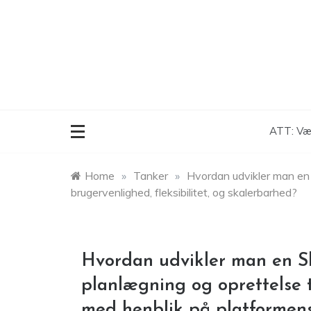
Skip
to
content
ATT: Vær
Home
»
Tanker
»
Hvordan udvikler man en 
brugervenlighed, fleksibilitet, og skalerbarhed?
Hvordan udvikler man en S
planlægning og oprettelse ti
med henblik på platformens 