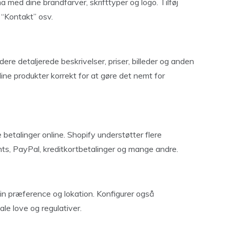
ma med dine brandfarver, skrifttyper og logo. Tilføj
 “Kontakt” osv.
dere detaljerede beskrivelser, priser, billeder og anden
dine produkter korrekt for at gøre det nemt for
betalinger online. Shopify understøtter flere
ts, PayPal, kreditkortbetalinger og mange andre.
n præference og lokation. Konfigurer også
le love og regulativer.