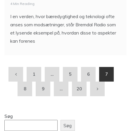
4 Min Reading
I en verden, hvor bæredygtighed og teknologi ofte
anses som modsætninger, står Bremdal Radio som
et lysende eksempel på, hvordan disse to aspekter
kan forenes
1
…
5
6
7
8
9
…
20
Søg
Søg